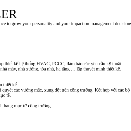
EER
nce to grow your personality and your impact on management decision
 pháp thiết kế hệ thống HVAC, PCCC, đảm bảo các yêu cầu kỹ thuật.
nhà máy, nhà xưởng, tòa nhà, hạ tầng … lập thuyết minh thiết kế.
 thiết kế.
g giải quyết các vướng mắc, xung đột trên công trường. Kết hợp với c
hực tế.
nh hạng mục từ công trường.