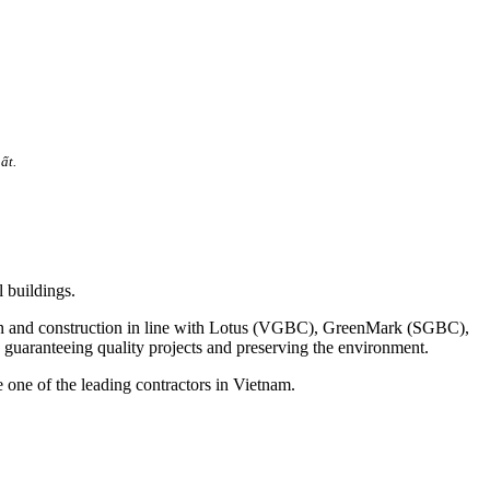
ất.
 buildings.
esign and construction in line with Lotus (VGBC), GreenMark (SGBC),
guaranteeing quality projects and preserving the environment.
e one of the leading contractors in Vietnam.