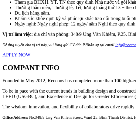
Tham gia BHXH, YT, TN theo quy định Nhà nước và gói khám s
Thưởng thâm niên, Thưởng lễ, Tết, lương tháng thứ 13 + theo 
Du lịch hàng năm.
Khám sức khỏe định kỳ và phúc lợi khác trao đổi trong buổi p
Ngày nghỉ: Ngày nghỉ phép: 12 ngày/ năm Nghỉ theo quy định
Vị trí làm việc:
địa chỉ văn phòng: 348/9 Ung Văn Khiêm, P.25, Bì
Để ứng tuyển cho vị trí này, vui lòng gửi CV đến P.Nhân sự tại email
info@reecon
APPLY NOW
COMPANT INFO
Founded in May 2012, Reecons has completed more than 100 high-end a
To be in pace with the current trends in building design and constru
LEED (USGBC), and Excellence in Design for Greater Efficiencies (EDG
The wisdom, innovation, and flexibility of collaborators drive rapidly
Office Address:
No.348/9 Ung Van Khiem Street, Ward 25, Binh Thanh District, 