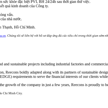
ức khỏe đặc biệt PVI, BH 24/24h sau thời gian thử việc.
kết quả kinh doanh của Công ty.
hỏng vấn.
 của nhà nước.
nh Thạnh, Hồ Chí Minh.
s.vn
. Chúng tôi sẽ liên hệ với hồ sơ đáp ứng đủ các tiêu chí trong thời gian sớm nh
nd sustainable projects including industrial factories and commercial
ction, Reecons boldly adapted along with its partners of sustainable d
E) requirements to serve the financial interests of our clients while 
 the growth of the company in just a few years, Reecons is proudly to b
Ho Chi Minh City
.