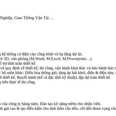
 Nghiệp, Giao Thông Vận Tải …
g hệ thống cơ điện của công trình và hạ tầng dự án.
it 3D, văn phòng (M.Word, M.Excel, M.Powerpoint…).
trợ tính toán thiết kế.
à quy định về thiết kế, thi công, vận hành khai thác và bảo hành bảo tr
ộ môn khác: Điều hòa thông gió, tăng áp hút khói, điện & điện nhẹ, cấ
thiết kế, thuyết minh (kể cả đặc tính kỹ thuật), lập dự toán thiết kế.
 trên thực tế thi công.
o của công ty hàng năm. Đào tạo kỹ năng mềm cho nhân viên.
h giá cao & tạo điều kiện cho tinh thần cầu tiến, chí tiến tham vọng củ