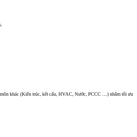
s.
ác bộ môn khác (Kiến trúc, kết cấu, HVAC, Nước, PCCC …) nhằm tối ưu