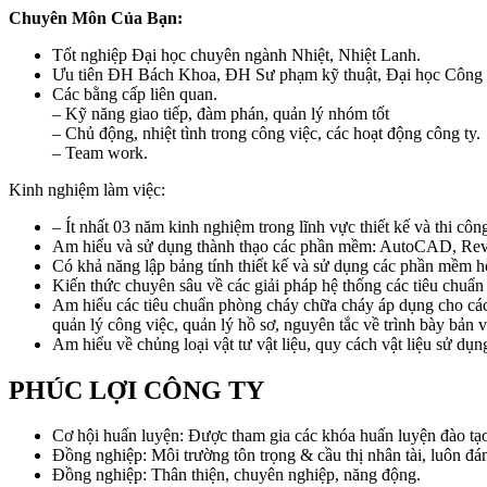
Chuyên Môn Của Bạn:
Tốt nghiệp Đại học chuyên ngành Nhiệt, Nhiệt Lanh.
Ưu tiên ĐH Bách Khoa, ĐH Sư phạm kỹ thuật, Đại học Công
Các bằng cấp liên quan.
– Kỹ năng giao tiếp, đàm phán, quản lý nhóm tốt
– Chủ động, nhiệt tình trong công việc, các hoạt động công ty.
– Team work.
Kinh nghiệm làm việc:
– Ít nhất 03 năm kinh nghiệm trong lĩnh vực thiết kế và thi côn
Am hiểu và sử dụng thành thạo các phần mềm: AutoCAD, Rev
Có khả năng lập bảng tính thiết kế và sử dụng các phần mềm hỗ 
Kiến thức chuyên sâu về các giải pháp hệ thống các tiêu chuẩn v
Am hiểu các tiêu chuẩn phòng cháy chữa cháy áp dụng cho các b
quản lý công việc, quản lý hồ sơ, nguyên tắc về trình bày bản vẽ 
Am hiểu về chủng loại vật tư vật liệu, quy cách vật liệu sử dụng
PHÚC LỢI CÔNG TY
Cơ hội huấn luyện: Được tham gia các khóa huấn luyện đào tạ
Đồng nghiệp: Môi trường tôn trọng & cầu thị nhân tài, luôn đán
Đồng nghiệp: Thân thiện, chuyên nghiệp, năng động.